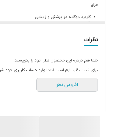
مزایا:
دوام بالا و قابل شستشو
سبک، کم‌جا و کاربردی
کاربرد دوگانه در پزشکی و زیبایی
قابل شستشو و مقاوم در برابر مواد شیمیایی
مقرون‌به‌صرفه و بادوام
نظرات
معایب:
ممکن است در برابر حرارت بالا تغییر شکل دهد
شما هم درباره این محصول نظر خود را بنویسید.
اگر سایز درست انتخاب نشود، کاربری را محدود می‌کن
برای ثبت نظر، لازم است ابتدا وارد حساب کاربری خود شو
افزودن نظر