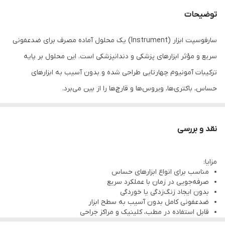
توضیحات
سارفوسپت ابزار (Instrument) یک محلول آماده مصرف برای ضدعفونی
سریع و مؤثر ابزارهای پزشکی و دندانپزشکی است. این محلول بر پایه
ترکیبات آمونیوم چهارتایی طراحی شده و بدون آسیب به ابزارهای
حساس، باکتری‌ها، ویروس‌ها و قارچ‌ها را از بین می‌برد.
کاربردها:
ابزارهای فلزی، پلاستیکی و حساس به حرارت
نقد و بررسی
ضدعفونی سریع ابزارها قبل از اتوکلاو
استفاده در سینی اولتراسونیک یا به‌صورت دستی
مزایا:
مناسب برای انواع ابزارهای حساس
صرفه‌جویی در زمان با عملکرد سریع
ویژگی‌ها:
بدون ایجاد زنگ‌زدگی یا خوردگی
آماده مصرف (بدون نیاز به رقیق‌سازی)
ضدعفونی کامل بدون آسیب به سطح ابزار
قابل استفاده در مطب، کلینیک و مراکز جراحی
مؤثر بر ویروس‌های HIV، HBV، HCV، کرونا و…