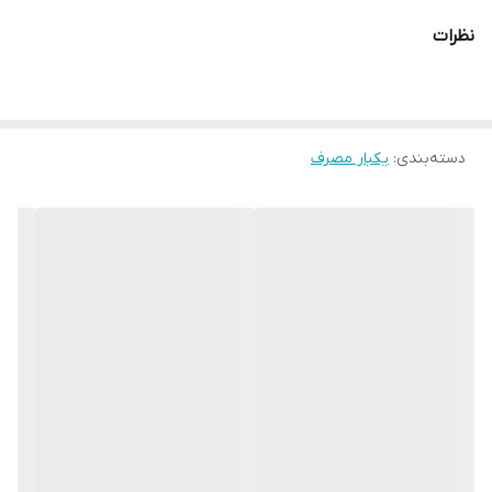
میشود
نظرات
420 عددی
دسته‌بندی
:
یکبار مصرف