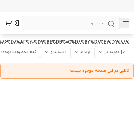
%D8%B3%D9%87%D9%86%D8%AF%20%D9%BE%DB%8C%D8%B4%D8%B1%D9%88
جدیدترین
برندها
دسته‌بندی
فقط محصولات موجود
کالایی در این صفحه موجود نیست